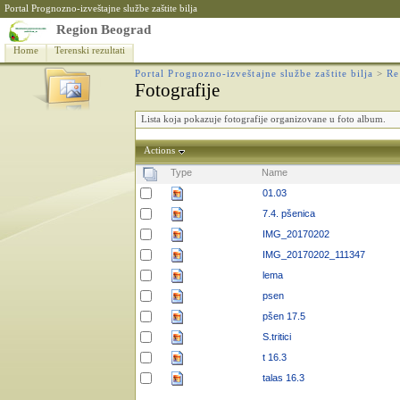
Portal Prognozno-izveštajne službe zaštite bilja
Region Beograd
Home
Terenski rezultati
Portal Prognozno-izveštajne službe zaštite bilja
>
Re
Fotografije
Lista koja pokazuje fotografije organizovane u foto album.
Actions
Type
Name
01.03
7.4. pšenica
IMG_20170202
IMG_20170202_111347
lema
psen
pšen 17.5
S.tritici
t 16.3
talas 16.3