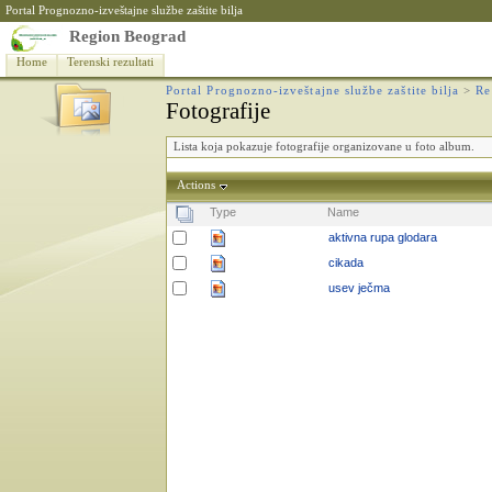
Portal Prognozno-izveštajne službe zaštite bilja
Region Beograd
Home
Terenski rezultati
Portal Prognozno-izveštajne službe zaštite bilja
>
Re
Fotografije
Lista koja pokazuje fotografije organizovane u foto album.
Actions
Type
Name
aktivna rupa glodara
cikada
usev ječma